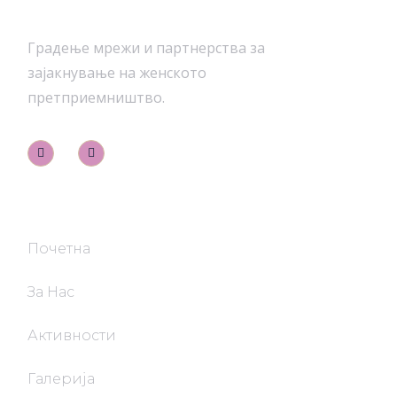
Градење мрежи и партнерства за
зајакнување на женското
претприемништво.
Брза Навигација
Почетна
За Нас
Активности
Галерија