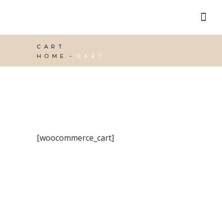
CART
HOME
CART
[woocommerce_cart]