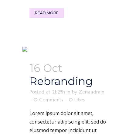
READ MORE
16 Oct
Rebranding
Posted at 21:25h
in
by
Zenaadmin
0 Comments
0
Likes
Lorem ipsum dolor sit amet,
consectetur adipiscing elit, sed do
eiusmod tempor incididunt ut