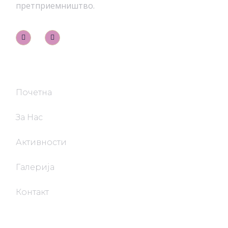
претприемништво.
Брза Навигација
Почетна
За Нас
Активности
Галерија
Контакт