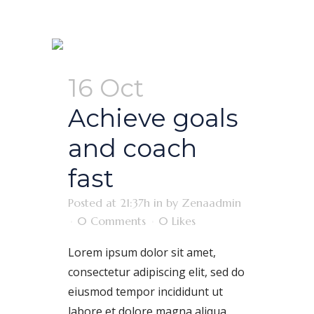
16 Oct
Achieve goals
and coach
fast
Posted at 21:37h
in
by
Zenaadmin
0 Comments
0
Likes
Lorem ipsum dolor sit amet,
consectetur adipiscing elit, sed do
eiusmod tempor incididunt ut
labore et dolore magna aliqua.