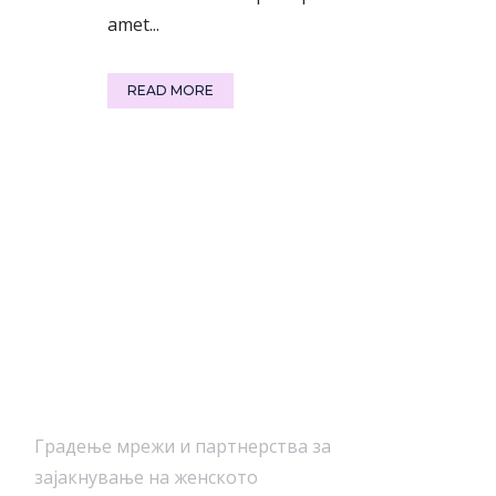
amet...
READ MORE
Градење мрежи и партнерства за
зајакнување на женското